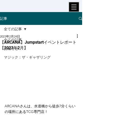
記事
全ての記事
2023年2月24日
全ての記事
【ARCANA】Jumpstartイベントレポート
【2023年2月】
お知らせ
マジック：ザ・ギャザリング
ARCANAさんは、水道橋から徒歩7分くらい
の場所にあるTCG専門店！