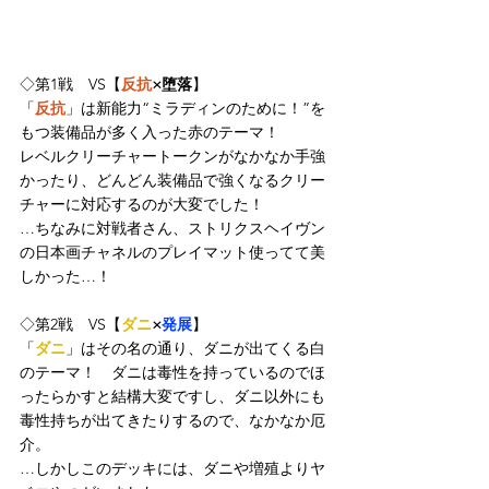
◇第1戦　VS【
反抗
×堕落
】
「
反抗
」は新能力“ミラディンのために！”を
もつ装備品が多く入った赤のテーマ！
レベルクリーチャートークンがなかなか手強
かったり、どんどん装備品で強くなるクリー
チャーに対応するのが大変でした！
…ちなみに対戦者さん、ストリクスヘイヴン
の日本画チャネルのプレイマット使ってて美
しかった…！
◇第2戦　VS【
ダニ
×
発展
】
「
ダニ
」はその名の通り、ダニが出てくる白
のテーマ！　ダニは毒性を持っているのでほ
ったらかすと結構大変ですし、ダニ以外にも
毒性持ちが出てきたりするので、なかなか厄
介。
…しかしこのデッキには、ダニや増殖よりヤ