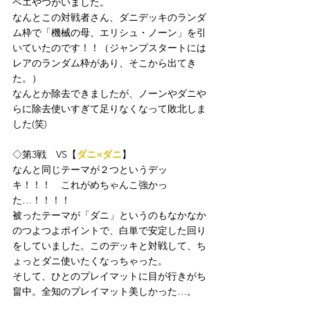
ベエやつがいました。
なんとこの対戦者さん、ダニデッキのランダ
ム枠で「機械の母、エリシュ・ノーン」を引
いていたのです！！（ジャンプスタートには
レアのランダム枠があり、そこから出てき
た。）
なんとか除去できましたが、ノーンやダニや
らに除去使いすぎて足りなくなって敗北しま
した(笑)
◇第3戦　VS【
ダニ×ダニ
】
なんと同じテーマが２つというデッ
キ！！！　これがめちゃんこ強かっ
た…！！！！
被ったテーマが「ダニ」というのもなかなか
のつよつよポイントで、白単で安定した回り
をしていました。このデッキと対戦して、ち
ょっとダニ使いたくなっちゃった。
そして、ひとのプレイマットに目が行きがち
畠中。全知のプレイマット美しかった…。