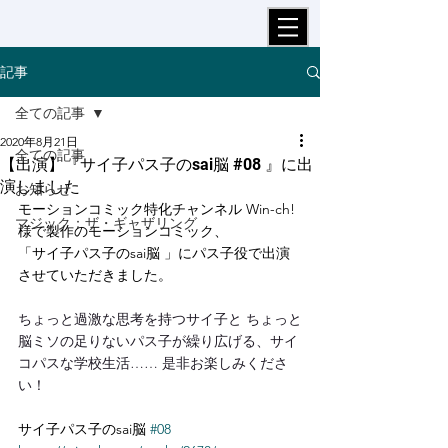
記事
全ての記事
2020年8月21日
全ての記事
【出演】『サイ子パス子のsai脳 #08 』に出
演しました
お知らせ
モーションコミック特化チャンネル Win-ch! 
マジック：ザ・ギャザリング
様で製作のモーションコミック、
「
サイ子パス子のsai脳 」にパス子役で出演
させていただきました。
ちょっと過激な思考を持つサイ子と ちょっと
脳ミソの足りないパス子が繰り広げる、サイ
コパスな学校生活…… 是非お楽しみくださ
い！
サイ子パス子のsai脳 
#08