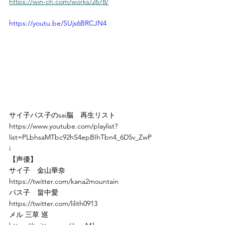
https://win-ch.com/works/2678/
https://youtu.be/SUjs6BRCJN4
サイ子パス子のsai脳　再生リスト
https://www.youtube.com/playlist?
list=PLbhsaMTbc92hS4epBIhTbn4_6D5v_ZwP
i
【声優】
サイ子　金山華奈　
https://twitter.com/kana2mountain
パス子　畠中愛　　
https://twitter.com/lilith0913
メル 三草 巡　 